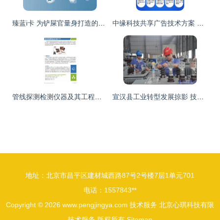
臻蓝i卡 为铲屎官量身打造的专业宠物技术服务
中缘科技共享广告技术方案 开启秦皇岛数字营销新篇章
管线探测检测仪器及其工程技术服务综合图册
宣汉县工业转型发展掠影 技术服务驱动产业升级
地址：北京市昌平区建材城西路87号2号楼7层1单元701
电话：1557843**
Copyright © 2026
www.pengjingya.com
技术服务
北京心琪科技有限
技术服务
版权所有
Sitemap